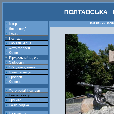
ПОЛТАВСЬКА 
Пам'ятник заги
Історія
Дати і події
Постаті
Полтава
Пам'ятні місця
Фото-галерея
Карти
Віртуальний музей
Озброєння
Обмундирування
Гроші та медалі
Прапори
Картини
Фотографії Полтави
Новини сайту
Про нас
Наша подяка
На головну