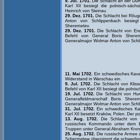
9. Jul. 1701.
Die Schlacht an der Dü
Karl XII besiegt die polnisch-säch
Heinrich von Steinau.
29. Dez. 1701.
Die Schlacht bei Rõug
Anton von Schlippenbach besieg
Sheremetev.
29. Dez. 1701.
Die Schlacht von Ere
Befehl von General Boris Shere
Generalmajor Wolmar Anton von Schl
11. Mai 1702.
Ein schwedisches Kaval
Widerstand in Warschau ein.
9. Jul. 1702.
Die Schlacht von Klis
Befehl von Karl XII besiegt die polnis
19. Jul. 1702.
Die Schlacht von Hum
Generalfeldmarschall Boris Sher
Generalmajor Wolmar Anton von Schl
31. Jul. 1702.
Ein schwedisches Ka
Karl XII besetzt Kraków, Polen. Der p
13. Aug. 1702.
Die Schlacht von I
russisches Kommando unter dem Be
Truppen unter General Abraham Kronh
25. Aug. 1702.
Die russische Armee u
Schermetew übernimmt die schwedisc