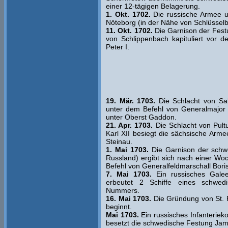
einer 12-tägigen Belagerung.
1. Okt. 1702.
Die russische Armee un
Nöteborg (in der Nähe von Schlüsselb
11. Okt. 1702.
Die Garnison der Fest
von Schlippenbach kapituliert vor 
Peter I.
19. Mär. 1703.
Die Schlacht von Sal
unter dem Befehl von Generalmajor
unter Oberst Gaddon.
21. Apr. 1703.
Die Schlacht von Pult
Karl XII besiegt die sächsische Arm
Steinau.
1. Mai 1703.
Die Garnison der schwe
Russland) ergibt sich nach einer W
Befehl von Generalfeldmarschall Bor
7. Mai 1703.
Ein russisches Galee
erbeutet 2 Schiffe eines schwed
Nummers.
16. Mai 1703.
Die Gründung von St. 
beginnt.
Mai 1703.
Ein russisches Infanterie
besetzt die schwedische Festung Jam