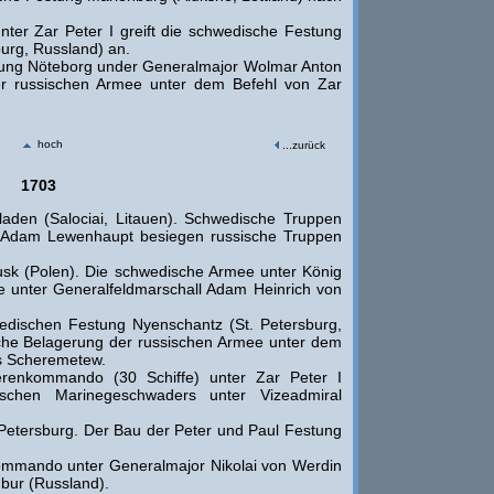
ter Zar Peter I greift die schwedische Festung
urg, Russland) an.
ung Nöteborg under Generalmajor Wolmar Anton
der russischen Armee unter dem Befehl von Zar
hoch
...zurück
1703
aden (Salociai, Litauen). Schwedische Truppen
 Adam Lewenhaupt besiegen russische Truppen
usk (Polen). Die schwedische Armee unter König
ee unter Generalfeldmarschall Adam Heinrich von
dischen Festung Nyenschantz (St. Petersburg,
oche Belagerung der russischen Armee unter dem
is Scheremetew.
renkommando (30 Schiffe) unter Zar Peter I
ischen Marinegeschwaders unter Vizeadmiral
Petersburg. Der Bau der Peter und Paul Festung
kommando unter Generalmajor Nikolai von Werdin
bur (Russland).