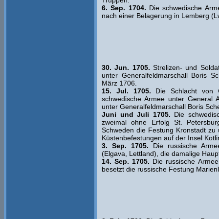
Truppen.
6. Sep. 1704.
Die schwedische Armee
nach einer Belagerung in Lemberg (Lw
30. Jun. 1705.
Strelizen- und Soldat
unter Generalfeldmarschall Boris 
März 1706.
15. Jul. 1705.
Die Schlacht von G
schwedische Armee unter General 
unter Generalfeldmarschall Boris Sc
Juni und Juli 1705.
Die schwedisch
zweimal ohne Erfolg St. Petersbu
Schweden die Festung Kronstadt zu 
Küstenbefestungen auf der Insel Kotl
3. Sep. 1705.
Die russische Armee
(Elgava, Lettland), die damalige Haup
14. Sep. 1705.
Die russische Armee 
besetzt die russische Festung Marienl