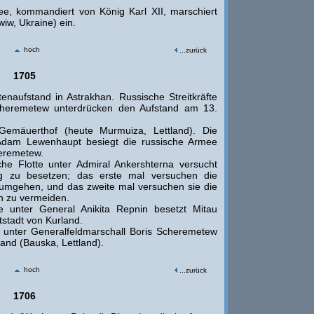
, kommandiert von König Karl XII, marschiert
iw, Ukraine) ein.
hoch
...zurück
1705
enaufstand in Astrakhan. Russische Streitkräfte
Scheremetew unterdrücken den Aufstand am 13.
emäuerthof (heute Murmuiza, Lettland). Die
Adam Lewenhaupt besiegt die russische Armee
heremetew.
e Flotte unter Admiral Ankershterna versucht
rg zu besetzen; das erste mal versuchen die
umgehen, und das zweite mal versuchen sie die
in zu vermeiden.
 unter General Anikita Repnin besetzt Mitau
tstadt von Kurland.
unter Generalfeldmarschall Boris Scheremetew
and (Bauska, Lettland).
hoch
...zurück
1706