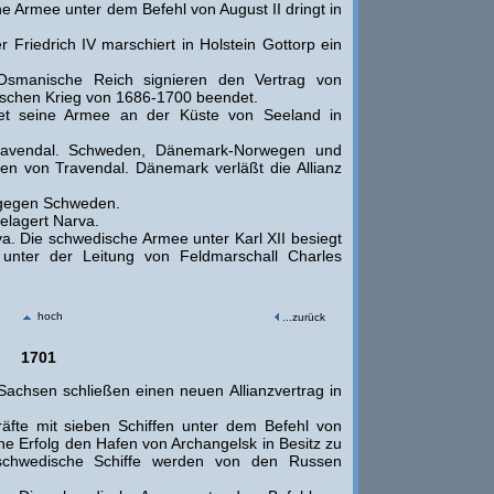
e Armee unter dem Befehl von August II dringt in
Friedrich IV marschiert in Holstein Gottorp ein
manische Reich signieren den Vertrag von
kischen Krieg von 1686-1700 beendet.
et seine Armee an der Küste von Seeland in
avendal. Schweden, Dänemark-Norwegen und
den von Travendal. Dänemark verläßt die Allianz
 gegen Schweden.
elagert Narva.
a. Die schwedische Armee unter Karl XII besiegt
 unter der Leitung von Feldmarschall Charles
hoch
...zurück
1701
achsen schließen einen neuen Allianzvertrag in
äfte mit sieben Schiffen unter dem Befehl von
 Erfolg den Hafen von Archangelsk in Besitz zu
schwedische Schiffe werden von den Russen