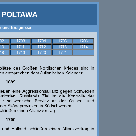
I POLTAWA
n und Ereignisse
02
1703
1704
1705
1706
10
1711
1712
1713
1714
18
1719
1720
1721
lätze des Großen Nordischen Krieges sind in
n entsprechen dem Julianischen Kalender.
1699
ießen eine Aggressionsallianz gegen Schweden
ritorien. Russlands Ziel ist die Kontrolle der
eine schwedische Provinz an der Ostsee, und
 der Skåneprovinzen in Südschweden.
ließen einen Allianzvertrag.
1700
nd Holland schließen einen Allianzvertrag in