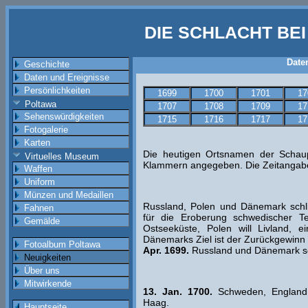
DIE SCHLACHT BE
Date
Geschichte
Daten und Ereignisse
Persönlichkeiten
1699
1700
1701
17
Poltawa
1707
1708
1709
17
Sehenswürdigkeiten
1715
1716
1717
17
Fotogalerie
Karten
Die heutigen Ortsnamen der Schaup
Virtuelles Museum
Klammern angegeben. Die Zeitangabe
Waffen
Uniform
Münzen und Medaillen
Russland, Polen und Dänemark schl
Fahnen
für die Eroberung schwedischer Ter
Gemälde
Ostseeküste, Polen will Livland, 
Dänemarks Ziel ist der Zurückgewinn
Fotoalbum Poltawa
Apr. 1699.
Russland und Dänemark sch
Neuigkeiten
Über uns
Mitwirkende
13. Jan. 1700.
Schweden, England u
Haag.
Hauptseite