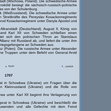
tadt (Wschowa, Poland). Die schwedische Armee
nsköld besiegt die sächsisch-russisch-polnische
as von der Schulenburg.
sk (Weißrussland). Die schwedische Armee unter
en Streitkräfte des Pereyslav Kosackenregiments
orod Kosackenregiment unter Danyla Apostol und
Altranstädt (Deutschland). August II, König von
 and Karl XII von Schweden schließen einen
chtet sich den polnischen Thron an Stanislaus
llianz mit Russland ab, und liefert die unter ihm
Kriegsgefangene an Schweden aus.
sz (Polen). Die russische Armee unter Alexander
he Truppen unter dem Befehl von General Arvid
hoch
...zurück
1707
rat in Schowkwa (Ukraine) um Fragen über die
n Kleinrussland (Ukraine) und die Rolle von
e unter Karl XII beginnt ihre Verlagerung von
gsrat in Schowkwa (Ukraine) und beschließt die
anzuwenden und alle Gefechte mit dem Feind