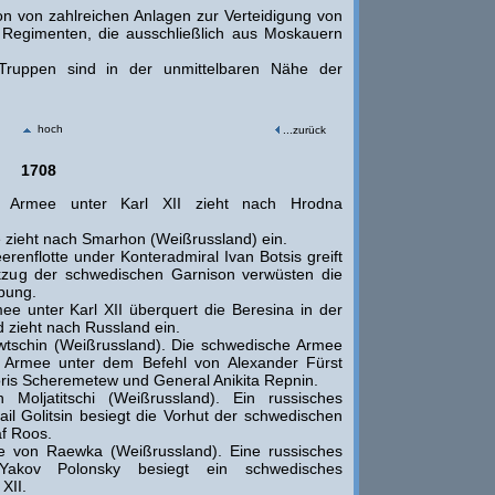
on von zahlreichen Anlagen zur Verteidigung von
Regimenten, die ausschließlich aus Moskauern
ruppen sind in der unmittelbaren Nähe der
hoch
...zurück
1708
 Armee unter Karl XII zieht nach Hrodna
zieht nach Smarhon (Weißrussland) ein.
renflotte under Konteradmiral Ivan Botsis greift
zug der schwedischen Garnison verwüsten die
bung.
e unter Karl XII überquert die Beresina in der
 zieht nach Russland ein.
tschin (Weißrussland). Die schwedische Armee
he Armee unter dem Befehl von Alexander Fürst
ris Scheremetew und General Anikita Repnin.
Moljatitschi (Weißrussland). Ein russisches
l Golitsin besiegt die Vorhut der schwedischen
f Roos.
 von Raewka (Weißrussland). Eine russisches
 Yakov Polonsky besiegt ein schwedisches
XII.