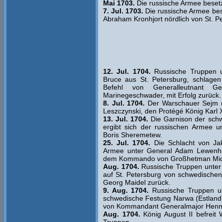
Mai 1703.
Die russische Armee besetz
7. Jul. 1703.
Die russische Armee be
Abraham Kronhjort nördlich von St. P
12. Jul. 1704.
Russische Truppen 
Bruce aus St. Petersburg, schlagen
Befehl von Generalleutnant G
Marinegeschwader, mit Erfolg zurück.
8. Jul. 1704.
Der Warschauer Sejm (P
Leszczynski, den Protégé König Karl X
13. Jul. 1704.
Die Garnison der schw
ergibt sich der russischen Armee 
Boris Sheremetew.
25. Jul. 1704.
Die Schlacht von Jak
Armee unter General Adam Lewenhaupt
dem Kommando von Großhetman Mich
Aug. 1704.
Russische Truppen unter
auf St. Petersburg von schwedische
Georg Maidel zurück.
9. Aug. 1704.
Russische Truppen un
schwedische Festung Narwa (Estland),
von Kommandant Generalmajor Henni
Aug. 1704.
König August II befreit 