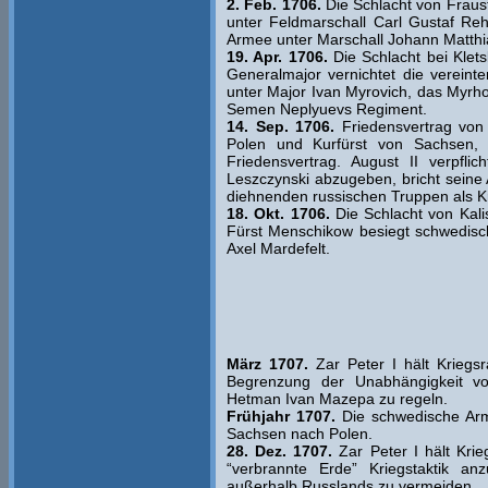
2. Feb. 1706.
Die Schlacht von Fraus
unter Feldmarschall Carl Gustaf Reh
Armee unter Marschall Johann Matthi
19. Apr. 1706.
Die Schlacht bei Klet
Generalmajor vernichtet die vereint
unter Major Ivan Myrovich, das Myrh
Semen Neplyuevs Regiment.
14. Sep. 1706.
Friedensvertrag von 
Polen und Kurfürst von Sachsen,
Friedensvertrag. August II verpfli
Leszczynski abzugeben, bricht seine A
diehnenden russischen Truppen als 
18. Okt. 1706.
Die Schlacht von Kali
Fürst Menschikow besiegt schwedisc
Axel Mardefelt.
März 1707.
Zar Peter I hält Kriegs
Begrenzung der Unabhängigkeit vo
Hetman Ivan Mazepa zu regeln.
Frühjahr 1707.
Die schwedische Arme
Sachsen nach Polen.
28. Dez. 1707.
Zar Peter I hält Krie
“verbrannte Erde” Kriegstaktik 
außerhalb Russlands zu vermeiden.