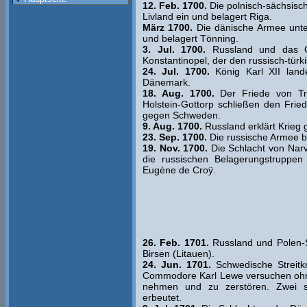
12. Feb. 1700.
Die polnisch-sächsisch
Livland ein und belagert Riga.
März 1700.
Die dänische Armee unter 
und belagert Tönning.
3. Jul. 1700.
Russland und das Os
Konstantinopel, der den russisch-tür
24. Jul. 1700.
König Karl XII land
Dänemark.
18. Aug. 1700.
Der Friede von Tr
Holstein-Gottorp schließen den Frie
gegen Schweden.
9. Aug. 1700.
Russland erklärt Krieg
23. Sep. 1700.
Die russische Armee b
19. Nov. 1700.
Die Schlacht von Narv
die russischen Belagerungstruppen
Eugène de Croÿ.
26. Feb. 1701.
Russland und Polen-S
Birsen (Litauen).
24. Jun. 1701.
Schwedische Streitkr
Commodore Karl Lewe versuchen ohne
nehmen und zu zerstören. Zwei 
erbeutet.