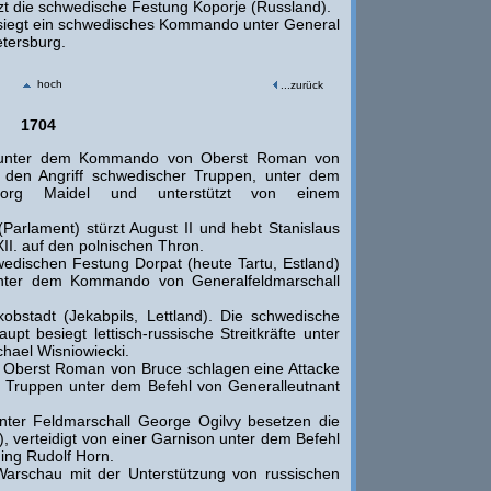
t die schwedische Festung Koporje (Russland).
siegt ein schwedisches Kommando unter General
etersburg.
hoch
...zurück
1704
unter dem Kommando von Oberst Roman von
 den Angriff schwedischer Truppen, unter dem
eorg Maidel und unterstützt von einem
arlament) stürzt August II und hebt Stanislaus
II. auf den polnischen Thron.
edischen Festung Dorpat (heute Tartu, Estland)
unter dem Kommando von Generalfeldmarschall
obstadt (Jekabpils, Lettland). Die schwedische
 besiegt lettisch-russische Streitkräfte unter
ael Wisniowiecki.
 Oberst Roman von Bruce schlagen eine Attacke
n Truppen unter dem Befehl von Generalleutnant
ter Feldmarschall George Ogilvy besetzen die
 verteidigt von einer Garnison unter dem Befehl
ng Rudolf Horn.
Warschau mit der Unterstützung von russischen