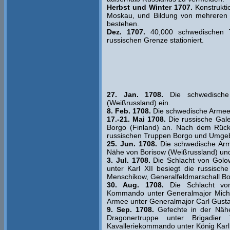
Herbst und Winter 1707.
Konstrukti
Moskau, und Bildung von mehreren 
bestehen.
Dez. 1707.
40,000 schwedischen T
russischen Grenze stationiert.
27. Jan. 1708.
Die schwedische
(Weißrussland) ein.
8. Feb. 1708.
Die schwedische Armee 
17.-21. Mai 1708.
Die russische Galee
Borgo (Finland) an. Nach dem Rück
russischen Truppen Borgo und Umge
25. Jun. 1708.
Die schwedische Arme
Nähe von Borisow (Weißrussland) und
3. Jul. 1708.
Die Schlacht von Golow
unter Karl XII besiegt die russisc
Menschikow, Generalfeldmarschall Bo
30. Aug. 1708.
Die Schlacht von 
Kommando unter Generalmajor Michai
Armee unter Generalmajor Carl Gusta
9. Sep. 1708.
Gefechte in der Nähe
Dragonertruppe unter Brigadier
Kavalleriekommando unter König Karl 