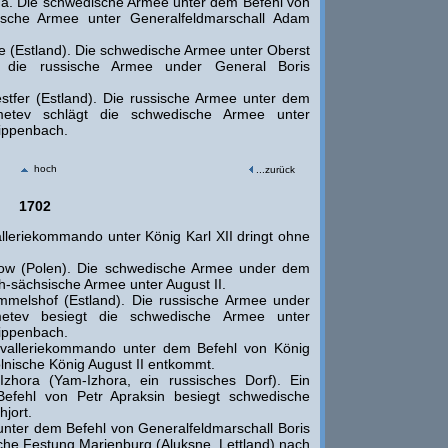
na. Die schwedische Armee unter dem Befehl von
sische Armee unter Generalfeldmarschall Adam
e (Estland). Die schwedische Armee unter Oberst
t die russische Armee under General Boris
stfer (Estland). Die russische Armee unter dem
metev schlägt die schwedische Armee unter
ippenbach.
hoch
...zurück
1702
leriekommando unter König Karl XII dringt ohne
sow (Polen). Die schwedische Armee under dem
ch-sächsische Armee unter August II.
melshof (Estland). Die russische Armee under
emetev besiegt die schwedische Armee unter
ippenbach.
valleriekommando unter dem Befehl von König
olnische König August II entkommt.
zhora (Yam-Izhora, ein russisches Dorf). Ein
fehl von Petr Apraksin besiegt schwedische
jort.
nter dem Befehl von Generalfeldmarschall Boris
he Festung Marienburg (Aluksne, Lettland) nach