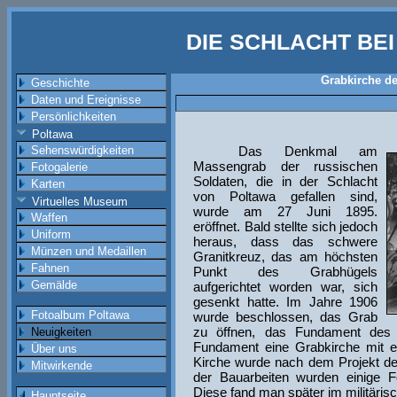
DIE SCHLACHT BE
Grabkirche de
Geschichte
Daten und Ereignisse
Persönlichkeiten
Poltawa
Sehenswürdigkeiten
Das Denkmal am
Massengrab der russischen
Fotogalerie
Soldaten, die in der Schlacht
Karten
von Poltawa gefallen sind,
Virtuelles Museum
wurde am 27 Juni 1895.
Waffen
eröffnet. Bald stellte sich jedoch
Uniform
heraus, dass das schwere
Münzen und Medaillen
Granitkreuz, das am höchsten
Fahnen
Punkt des Grabhügels
Gemälde
aufgerichtet worden war, sich
gesenkt hatte. Im Jahre 1906
Fotoalbum Poltawa
wurde beschlossen, das Grab
zu öffnen, das Fundament des
Neuigkeiten
Fundament eine Grabkirche mit 
Über uns
Kirche wurde nach dem Projekt de
Mitwirkende
der Bauarbeiten wurden einige 
Diese fand man später im militäris
Hauptseite