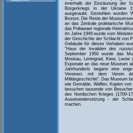
innerhalb der Einzäunung der S
Bürgerkriegs in der Ukraine
ausgeraubt. Gestohlen wurden W
Bronze. Die Reste der Museumsexp
an das Zentrale proletarische M
das Poltawaer regionale Heimatm
Im Jahre 1949 wurde vom Minister
der Geschichte der Schlacht von Po
Gebäude für dieses Vorhaben wur
"Haus der Invaliden des russis
September 1950 wurde das Muse
Moskau, Leningrad, Kiew, Lwow 
Exponate an das neue Museum ab
Jahrhunderts begann eine eng
Vereinen: mit dem Verein de
Militärgeschichte". Das Museum b
wie Gemälde, Waffen, Kopien von 
besuchen tausende von Besucher
des Nordischen Krieges (1700-172
Auseinandersetzung - der Schla
machen.