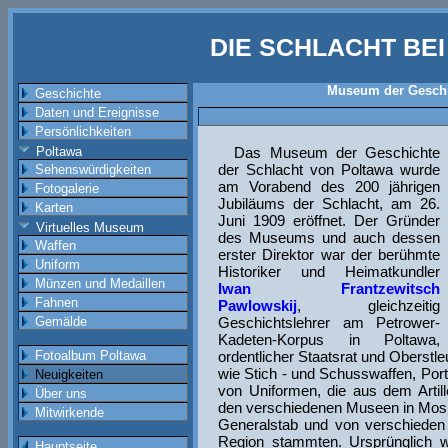
DIE SCHLACHT BE
Museum der Geschi
Geschichte
Daten und Ereignisse
Persönlichkeiten
Poltawa
Das Museum der Geschichte
der Schlacht von Poltawa wurde
Sehenswürdigkeiten
am Vorabend des 200 jährigen
Fotogalerie
Jubiläums der Schlacht, am 26.
Karten
Juni 1909 eröffnet. Der Gründer
Virtuelles Museum
des Museums und auch dessen
Waffen
erster Direktor war der berühmte
Uniform
Historiker und Heimatkundler
Münzen und Medaillen
Iwan Frantzewitsch
Fahnen
Pawlowskij
, gleichzeitig
Gemälde
Geschichtslehrer am Petrower-
Kadeten-Korpus in Poltawa,
Fotoalbum Poltawa
ordentlicher Staatsrat und Oberstleu
wie Stich - und Schusswaffen, Por
Neuigkeiten
von Uniformen, die aus dem Artil
Über uns
den verschiedenen Museen in Mos
Mitwirkende
Generalstab und von verschieden 
Region stammten. Ursprünglich
Hauptseite