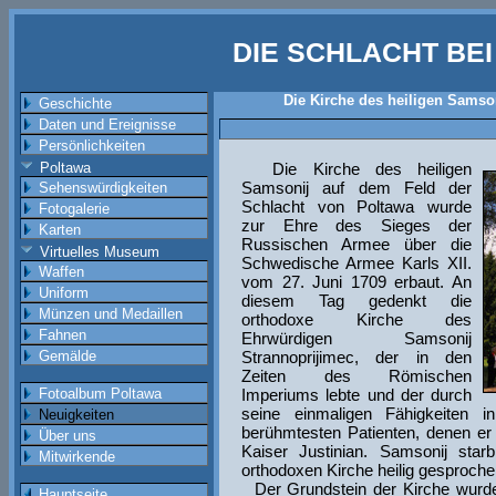
DIE SCHLACHT BE
Die Kirche des heiligen Samso
Geschichte
Daten und Ereignisse
Persönlichkeiten
Poltawa
Die Kirche des heiligen
Samsonij auf dem Feld der
Sehenswürdigkeiten
Schlacht von Poltawa wurde
Fotogalerie
zur Ehre des Sieges der
Karten
Russischen Armee über die
Virtuelles Museum
Schwedische Armee Karls XII.
Waffen
vom 27. Juni 1709 erbaut. An
Uniform
diesem Tag gedenkt die
Münzen und Medaillen
orthodoxe Kirche des
Fahnen
Ehrwürdigen Samsonij
Gemälde
Strannoprijimec, der in den
Zeiten des Römischen
Fotoalbum Poltawa
Imperiums lebte und der durch
seine einmaligen Fähigkeiten 
Neuigkeiten
berühmtesten Patienten, denen er
Über uns
Kaiser Justinian. Samsonij st
Mitwirkende
orthodoxen Kirche heilig gesproche
Der Grundstein der Kirche wurde
Hauptseite