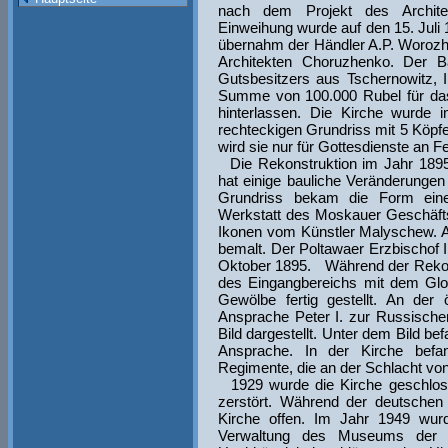
nach dem Projekt des Architek
Einweihung wurde auf den 15. Juli 
übernahm der Händler A.P. Worozhe
Architekten Choruzhenko. Der 
Gutsbesitzers aus Tschernowitz, I.
Summe von 100.000 Rubel für da
hinterlassen. Die Kirche wurde i
rechteckigen Grundriss mit 5 Köpfe
wird sie nur für Gottesdienste an
Die Rekonstruktion im Jahr 1895
hat einige bauliche Veränderungen
Grundriss bekam die Form eine
Werkstatt des Moskauer Geschäfts
Ikonen vom Künstler Malyschew. 
bemalt. Der Poltawaer Erzbischof Il
Oktober 1895. Während der Rekons
des Eingangbereichs mit dem Gl
Gewölbe fertig gestellt. An der
Ansprache Peter I. zur Russisch
Bild dargestellt. Unter dem Bild be
Ansprache. In der Kirche befa
Regimente, die an der Schlacht vo
1929 wurde die Kirche geschloss
zerstört. Während der deutschen
Kirche offen. Im Jahr 1949 wurd
Verwaltung des Museums der S