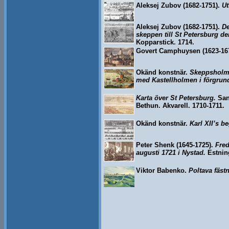
Aleksej Zubov (1682-1751).
Ut
Aleksej Zubov (1682-1751).
De
skeppen till St Petersburg d
Kopparstick. 1714.
Govert Camphuysen (1623-16
Okänd konstnär.
Skeppsholme
med Kastellholmen i förgrun
Karta över St Petersburg.
Sann
Bethun. Akvarell. 1710-1711.
Okänd konstnär.
Karl XII’s b
Peter Shenk (1645-1725).
Fred
augusti 1721 i Nystad.
Estning
Viktor Babenko.
Poltava fäst