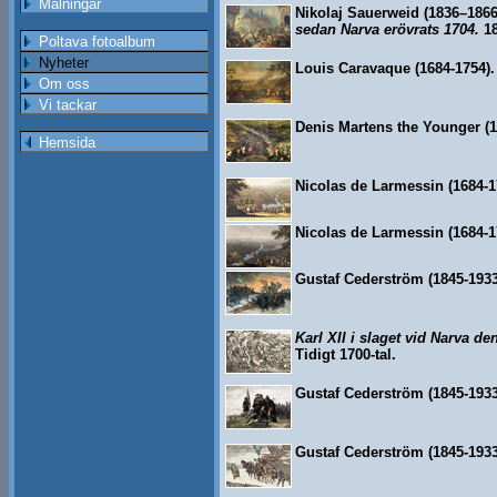
Målningar
Nikolaj Sauerweid (1836–1866
sedan Narva erövrats 1704.
18
Poltava fotoalbum
Nyheter
Louis Caravaque (1684-1754)
Om oss
Vi tackar
Denis Martens the Younger (1
Hemsida
Nicolas de Larmessin (1684-1
Nicolas de Larmessin (1684-1
Gustaf Cederström (1845-1933
Karl XII i slaget vid Narva 
Tidigt 1700-tal.
Gustaf Cederström (1845-193
Gustaf Cederström (1845-1933