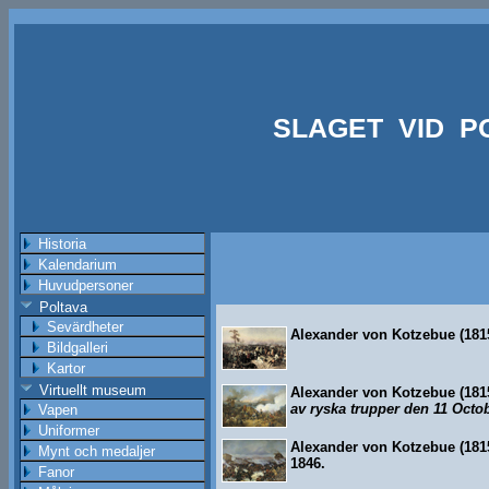
SLAGET VID P
Historia
Kalendarium
Huvudpersoner
Poltava
Sevärdheter
Alexander von Kotzebue (181
Bildgalleri
Kartor
Virtuellt museum
Alexander von Kotzebue (181
av ryska trupper den 11 Octo
Vapen
Uniformer
Alexander von Kotzebue (181
Mynt och medaljer
1846.
Fanor