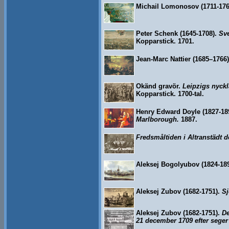
Michail Lomonosov (1711-176
Peter Schenk (1645-1708).
Sve
Kopparstick. 1701.
Jean-Marc Nattier (1685–1766
Okänd gravör.
Leipzigs nyckl
Kopparstick. 1700-tal.
Henry Edward Doyle (1827-189
Marlborough.
1887.
Fredsmåltiden i Altranstädt 
Aleksej Bogolyubov (1824-18
Aleksej Zubov (1682-1751).
Sj
Aleksej Zubov (1682-1751).
De
21 december 1709 efter seger 