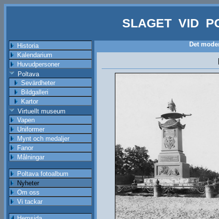
SLAGET VID P
Det moder
Historia
Kalendarium
Huvudpersoner
Poltava
Sevärdheter
Bildgalleri
Kartor
Virtuellt museum
Vapen
Uniformer
Mynt och medaljer
Fanor
Målningar
Poltava fotoalbum
Nyheter
Om oss
Vi tackar
Hemsida