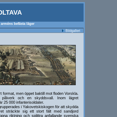
OLTAVA
 arméns befästa läger
Bildgalleri
ärt format, men öppet baktill mot floden Vorskla.
 pålverk och en skyddsvall. Inom lägret
 25 000 infanterisoldater.
rupperades i Yakovetskiskogen för att skydda
gret sträckte sig ett stort fält med sandjord
pna riktning och splittra anfallande svenska