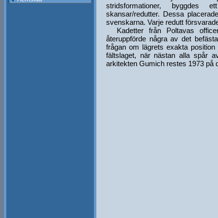
stridsformationer, byggdes et
skansar/redutter. Dessa placera
svenskarna. Varje redutt försvarad
Kadetter från Poltavas office
återuppförde några av det befästa 
frågan om lägrets exakta position f
fältslaget, när nästan alla spår 
arkitekten Gumich restes 1973 på d