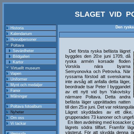
SLAGET VID P
Den ryska
Historia
Kalendarium
Huvudpersoner
Poltava
Sevärdheter
Det första ryska befästa lägret
byggdes den 20:e juni 1709, då
Bildgalleri
ryska armén korsade floden
Kartor
Vorskla nära byarna
Virtuellt museum
Semyonovka och Petrovka. När
Vapen
ryssarna förstod att svenskarna
Uniformer
inte avsåg att anfalla detta läger,
Mynt och medaljer
beordrade tsar Peter I byggandet
Fanor
av ett nytt vid byn Yakovtsky
Målningar
närmare Poltava. Detta andra
befästa läger upprättades natten
Poltava fotoalbum
till den 25:e juni. Det var rektangul
Lägret skyddades av ett dike,
Nyheter
grupperades 73 kanoner och ungefär
Om oss
En liten avdelning med kosacker g
Vi tackar
lägrets södra tillfart. Framför lä
västerut. För att skydda denna öp
Hemsida