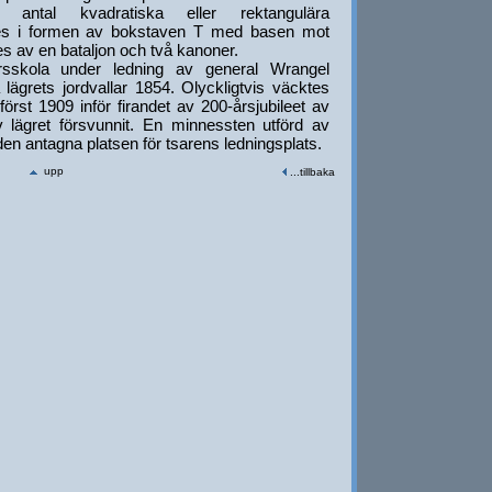
t antal kvadratiska eller rektangulära
des i formen av bokstaven T med basen mot
es av en bataljon och två kanoner.
rsskola under ledning av general Wrangel
lägrets jordvallar 1854. Olyckligtvis väcktes
örst 1909 inför firandet av 200-årsjubileet av
av lägret försvunnit. En minnessten utförd av
en antagna platsen för tsarens ledningsplats.
upp
...tillbaka