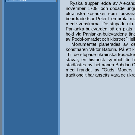
Ryska trupper ledda av Alexande
november 1708, och dödade unge
ukrainska kosacker som försvarad
beordrade tsar Peter I en brutal 
med svenskarna. De stupade ukr
Panjanka-bulevarden på en plats 
höjd vid Panjanka-bulevardens änd
av Podol-området och klostret "Hel
Monumentet planerades av den 
konstnären Viktor Baturin. På ett
"Till de stupade ukrainska kosacker
stavar, en historisk symbol fö
stadfästes av hetmanen Bohdan C
med firandet av "Guds Moders B
traditionellt har ansetts vara de 