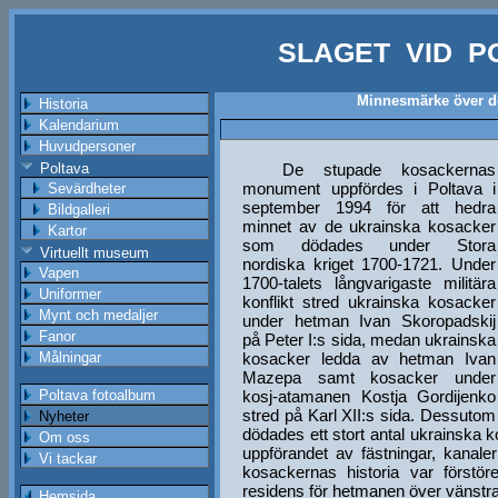
SLAGET VID P
Minnesmärke över d
Historia
Kalendarium
Huvudpersoner
Poltava
De stupade kosackernas
monument uppfördes i Poltava i
Sevärdheter
september 1994 för att hedra
Bildgalleri
minnet av de ukrainska kosacker
Kartor
som dödades under Stora
Virtuellt museum
nordiska kriget 1700-1721. Under
Vapen
1700-talets långvarigaste militära
Uniformer
konflikt stred ukrainska kosacker
Mynt och medaljer
under hetman Ivan Skoropadskij
Fanor
på Peter I:s sida, medan ukrainska
Målningar
kosacker ledda av hetman Ivan
Mazepa samt kosacker under
Poltava fotoalbum
kosj-atamanen Kostja Gordijenko
stred på Karl XII:s sida. Dessutom
Nyheter
dödades ett stort antal ukrainska ko
Om oss
uppförandet av fästningar, kanal
Vi tackar
kosackernas historia var förstör
residens för hetmanen över vänstr
Hemsida