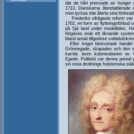
där de hårt pressade av hunger 
1713. Danskarna återetablerade d
men lyckas inte återta sina förlora
Frederiks viktigaste reform var 
1702, en form av flyttningsförbud 
på Sjä land under medeltiden. Han
förgäves enär ett liknande syste
bland annat tillgodose soldatutskriv
Efter kriget blomstrade handel o
Grönnegade, skapades och den st
karriär. även kolonisationen a
Egede. Politiskt var denna perio
sin sista drottnings holsteinska sl