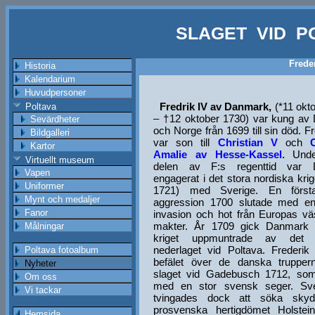
SLAGET VID P
Frede
Historia
Kalendarium
Huvudpersoner
Fredrik IV av Danmark,
(*11 okt
Poltava
– †12 oktober 1730) var kung av
Sevärdheter
och Norge från 1699 till sin död. F
Bildgalleri
var son till
Christian V
och
Kartor
Amalie av Hesse-Kassel.
Unde
Virtuellt museum
delen av F:s regenttid var 
Vapen
engagerat i det stora nordiska krig
Uniformer
1721) med Sverige. En först
Mynt och medaljer
aggression 1700 slutade med e
Fanor
invasion och hot från Europas väs
makter. År 1709 gick Danmark å
Målningar
kriget uppmuntrade av det 
nederlaget vid Poltava. Frederik
Poltava fotoalbum
befälet över de danska trupper
Nyheter
slaget vid Gadebusch 1712, som
Om oss
med en stor svensk seger. Sv
Vi tackar
tvingades dock att söka sky
prosvenska hertigdömet Holstein
Hemsida