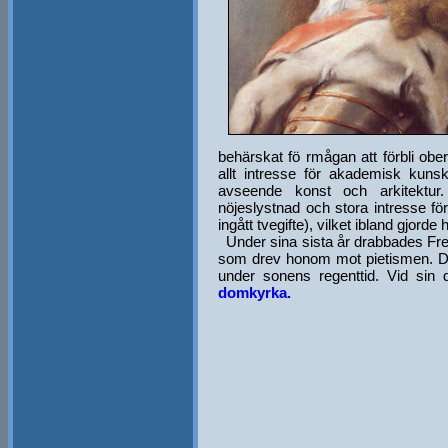
behärskat fö rmågan att förbli obe
allt intresse för akademisk kuns
avseende konst och arkitektur
nöjeslystnad och stora intresse 
ingått tvegifte), vilket ibland gjord
Under sina sista år drabbades Fred
som drev honom mot pietismen. D
under sonens regenttid. Vid sin
domkyrka.