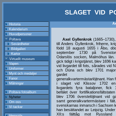
SLAGET VID P
Ax
Historia
Kalendarium
Huvudpersoner
Axel Gyllenkrok
(1665–1730),
Poltava
till Anders Gyllenkrok, friherre, kri
Sevärdheter
född 18 augusti 1655 i Åbo, dö
Bildgalleri
september 1730 på Svensto
Kartor
Odarslös socken, Malmöhus län.
Virtuellt museum
gick tidigt i krigstjänst, blev 1696 k
Vapen
vid livgardet till fots, sårades vid 
Uniformer
och Düna och blev 1701 major
Mynt och medaljer
gardet o
Fanor
generalkvartermästarlöjtnant. Han 
i slaget vid Klissov 1702 e
Målningar
livgardets fyra bataljoner, fick
befälet över fortifikationsfältstate
Poltava fotoalbum
blev 1706 överstelöjtnant vid ga
Nyheter
samt generalkvartermästare i fält
Om oss
svenskarnas inmarsch i Sachsen l
Vi tackar
han besättandet av Leipzig. Under
XII:s fälttåg mot Ryssland
Hemsida