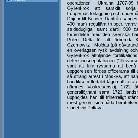
operationer i Ukraina 1707-09 
Gyllenkrok att särskilt sörja
truppernas förläggning och underhå
Dnjepr till Bender. Därifrån sände
400 man) reguljära trupper, varav
stridsdugliga, samt därtill 900 
förbindelse med den svenska här
Polen. Detta för att förbereda K
Czernowitz i Moldau (på dåvarande
en överlägsen rysk avdelning och
Gyllenkrok åtföljande fortifikatio
defensionsdeputationen (”försvars
varit att lura ryssarna att beg
uppgörelsen fördes officerarna till 
så sträng arrest i Moskva, att ha
han liksom flertalet fågna officer
nämnes Voskresenskij. 1722 å
generallöjtnant samt 1723 land
upphöjdes han till friherreligt st
mest genom sina båda berättelse
slaget vid Poltava.