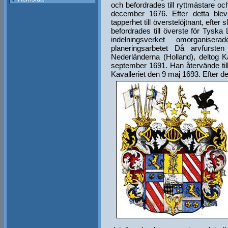
och befordrades till ryttmästare o
december 1676. Efter detta blev
tapperhet till överstelöjtnant, eft
befordrades till överste för Tyska
indelningsverket omorganise
planeringsarbetet Då arvfursten 
Nederländerna (Holland), deltog 
september 1691. Han återvände til
Kavalleriet den 9 maj 1693. Efter de