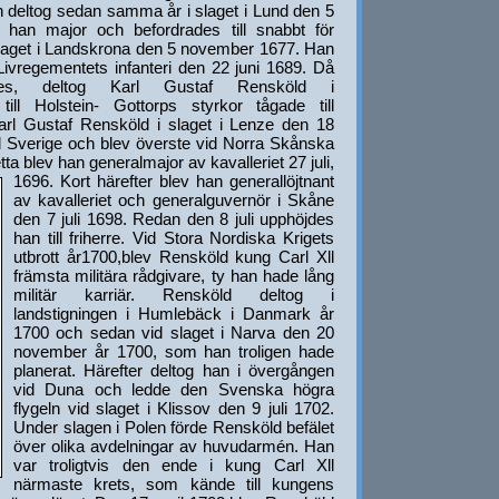
ch deltog sedan samma år i slaget i Lund den 5
 han major och befordrades till snabbt för
er slaget i Landskrona den 5 november 1677. Han
 Livregementets infanteri den 22 juni 1689. Då
rades, deltog Karl Gustaf Rensköld i
till Holstein- Gottorps styrkor tågade till
Karl Gustaf Rensköld i slaget i Lenze den 18
l Sverige och blev överste vid Norra Skånska
tta blev han generalmajor av kavalleriet 27 juli,
1696. Kort härefter blev han
generallöjtnant
av kavalleriet och generalguvernör i Skåne
den 7 juli 1698. Redan den 8 juli upphöjdes
han till friherre. Vid Stora Nordiska Krigets
utbrott år1700,blev Rensköld kung Carl Xll
främsta militära rådgivare, ty han hade lång
militär karriär. Rensköld deltog i
landstigningen i Humlebäck i Danmark år
1700 och sedan vid slaget i Narva den 20
november år 1700, som han troligen hade
planerat. Härefter deltog han i övergången
vid Duna och ledde den Svenska högra
flygeln vid slaget i Klissov den 9 juli 1702.
Under slagen i Polen förde Rensköld befälet
över olika avdelningar av huvudarmén. Han
var troligtvis den ende i kung Carl Xll
närmaste krets, som kände till kungens