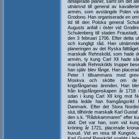
detaljerade planer, samt om det al
utnämnd till general av kavaller
armén, som avstängde Polen väs
Grodono. Han organiserade en omf
tid till den Polska general Schu
Augusts anfall i öster vid Grodi
Schulenberg till staden Fraustad
den 3 februari 1706. Efter detta 
och kungligt råd. Han utnämndes
planeringen av det Ryska fälttåget
marskalk Rehnsköld, som hade de
armén, ty kung Carl Xll hade sår
marskalk Rehnskölds trupper bes
han själv blev fånge. Han placera
Peter I tillsammans med grev
Moskva och skötte om de
krigsfångarnas ärenden. Han ble
från krigsfångenskapen år 1718 
sdan i kung Carl Xll krig mot No
detta ledde han framgångsrikt 
Danmark. Efter det Stora Nordis
slut, tillhörde marskalk Karl Gustaf
den s.k. ”Rådskammaren” efter kun
död. Det var han, som vid kung
kröning år 1721, placerade kron
huvud. Vid en resa till Kungsör, 
Karl Gustaf Rensköld snabbt i feb