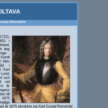
OLTAVA
Gustav Rehnsköld
1722),
1651 i
kland,
ch dog
rige .
 Gerdt
n blev
råd i
. Karl
 Lund,
rf och
73 vid
ch år
ingens
es till
i 1675
ngliga
uari år 1675 utmärkte sig Karl Gustaf Rensköld