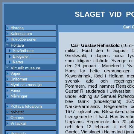
SLAGET VID P
Carl 
Historia
Kalendarium
Huvudpersoner
Carl Gustav Rehnsköld
(1651-
Poltava
militär. Född den 6 augusti 
Sevärdheter
Greifswald, i dagens norra Tys
Bildgalleri
som tidigare tillhörde Sverige o
Kartor
den 29 januari i Mariefred i Sve
Virtuellt museum
Hans far hette ursprungligen
Vapen
Kewenbringk, född i Holland, me
Uniformer
svensk adel och regerings
Mynt och medaljer
Pommern, med namnet Rensköld
Fanor
Gustaf R studerade i Universitet i
under ledning av Samuel Pufendo
Målningar
blev fänrik (underlöjtnant) 16
Närke-Värmlands Regemente o
Poltava fotoalbum
1677 löjtnant vid Riksänke-drottn
Nyheter
Livregemente till häst. Han överförd
Om oss
Upplands Regemente den 20 jul
Vi tackar
och den 12 februari till det Ku
Gardet. Vid slaget i Halmstad i jan
Hemsida