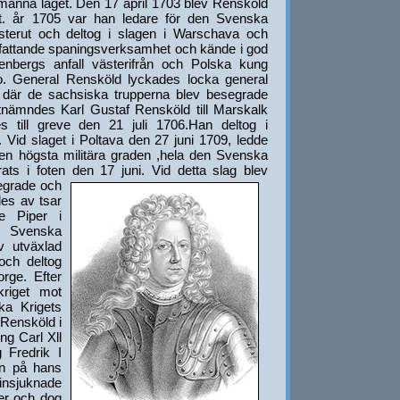
lmänna läget. Den 17 april 1703 blev Rensköld
iet. år 1705 var han ledare för den Svenska
terut och deltog i slagen i Warschava och
attande spaningsverksamhet och kände i god
lenbergs anfall västerifrån och Polska kung
no. General Rensköld lyckades locka general
t, där de sachsiska trupperna blev besegrade
utnämndes Karl Gustaf Rensköld till Marskalk
 till greve den 21 juli 1706.Han deltog i
. Vid slaget i Poltava den 27 juni 1709, ledde
n högsta militära graden ,hela den Svenska
ats i foten den 17 juni.
Vid detta slag blev
egrade och
des av tsar
e Piper i
 Svenska
v utväxlad
och deltog
rge. Efter
kriget mot
ka Krigets
 Rensköld i
g Carl Xll
 Fredrik I
an på hans
insjuknade
er och dog