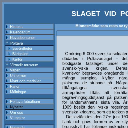
SLAGET VID P
Minnesmärke som rests av rys
Historia
Kalendarium
Huvudpersoner
Poltava
Sevärdheter
Omkring 6 000 svenska soldater
Bildgalleri
dödades i Poltavaslaget - det
Kartor
blodigaste fältslaget under de
Virtuellt museum
svensk-ryska krigen. Deras
Vapen
kvarlevor begravdes omgående i
Uniformer
många sumpiga klyftor nära
Mynt och medaljer
platserna de stupade på. Några
Fanor
tillfångatagna svenska
Målningar
armépräster tilläts att förrätta
begravningsgudstjänst på platsen
Poltava fotoalbum
för landsmännens sista vila. År
1909 beslöt den ryska regering
Nyheter
svenska krigarna, som ett tecken 
Om oss
Det avtäcktes den 27:e juni 190
Vi tackar
flank och gavs formen av en sty
bronsskylt har följande inskripti
Hemsida