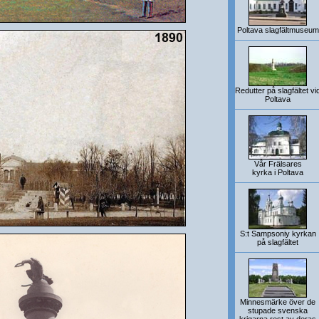
Poltava slagfältmuseum
Redutter på slagfältet vi
Poltava
Vår Frälsares
kyrka i Poltava
S:t Sampsoniy kyrkan
på slagfältet
Minnesmärke över de
stupade svenska