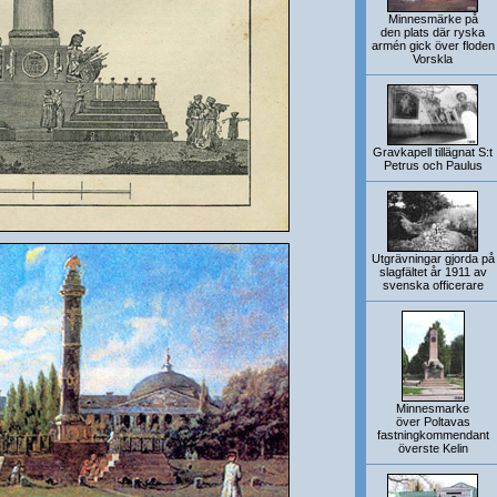
Minnesmärke på
den plats där ryska
armén gick över floden
Vorskla
Gravkapell tillägnat S:t
Petrus och Paulus
Utgrävningar gjorda på
slagfältet år 1911 av
svenska officerare
Minnesmarke
över Poltavas
fastningkommendant
överste Kelin