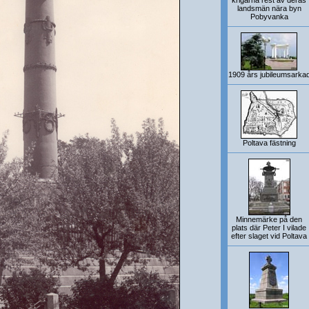
krigarna rest av deras
landsmän nära byn
Pobyvanka
1909 års jubileumsarka
Poltava fästning
Minnemärke på den
plats där Peter I vilade
efter slaget vid Poltava