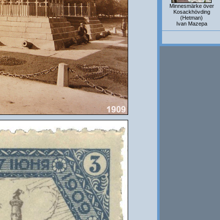
Minnesmärke över
Kosackhövding
(Hetman)
Ivan Mazepa