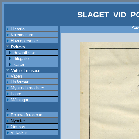
SLAGET VID P
Se
Historia
Kalendarium
Huvudpersoner
Poltava
Sevärdheter
Bildgalleri
Kartor
Virtuellt museum
Vapen
Uniformer
Mynt och medaljer
Fanor
Målningar
>
Poltava fotoalbum
Nyheter
Om oss
Vi tackar