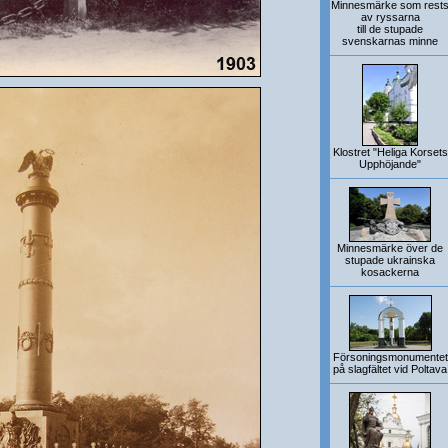
Minnesmärke som rest
av ryssarna
till de stupade
svenskarnas minne
Klostret "Heliga Korsets
Upphöjande"
Minnesmärke över de
stupade ukrainska
kosackerna
Försoningsmonumentet
på slagfältet vid Poltava