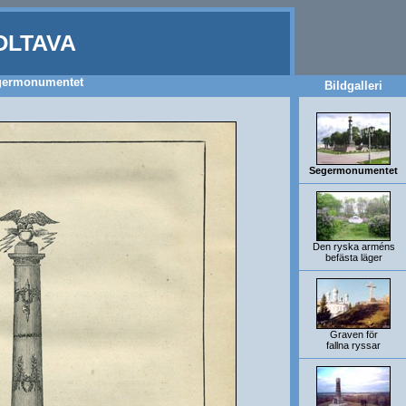
OLTAVA
germonumentet
Bildgalleri
Segermonumentet
Den ryska arméns
befästa läger
Graven för
fallna ryssar